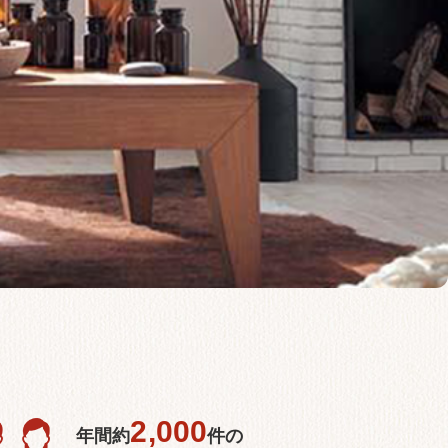
2,000
年間約
件の