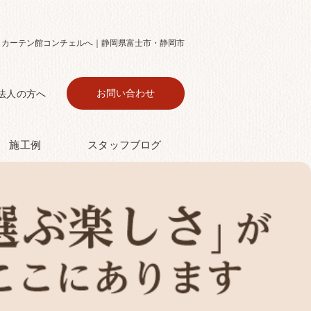
らカーテン館コンチェルへ｜静岡県富士市・静岡市
お問い合わせ
法⼈の⽅へ
施⼯例
スタッフブログ