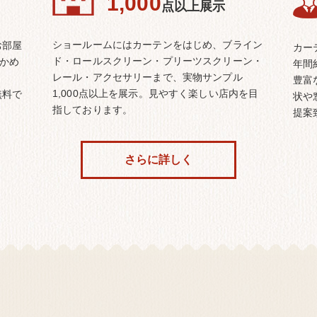
1,000
点以上展示
ショールームにはカーテンをはじめ、ブライン
お部屋
カー
ド・ロールスクリーン・プリーツスクリーン・
確かめ
年間
レール・アクセサリーまで、実物サンプル
豊富
1,000点以上を展示。見やすく楽しい店内を目
無料で
状や
指しております。
提案
さらに詳しく